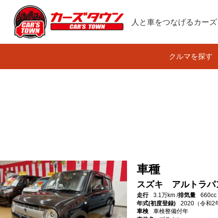
人と車をつなげるカーズ
クルマを探す
車種
スズキ アルトラパ
走行
3.1万km /
排気量
660cc
年式(初度登録)
2020（令和
車検
車検整備付年