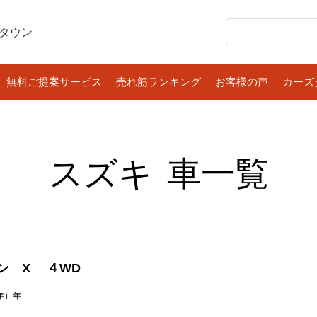
タウン
無料ご提案サービス
売れ筋ランキング
お客様の声
カーズ
スズキ
車一覧
ン X ４WD
2年）年