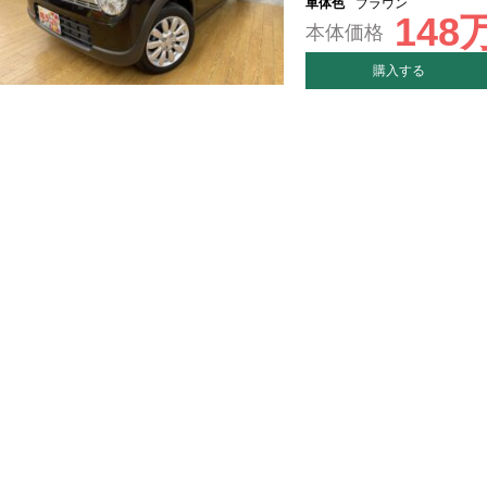
車体色
ブラウン
148
本体価格
購入する