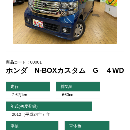
商品コード：00001
ホンダ N-BOXカスタム G ４WD
走行
排気量
7.6万km
660cc
年式(初度登録)
2012（平成24年）年
車検
車体色